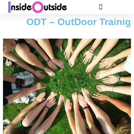
ODT – OutDoor Trainig