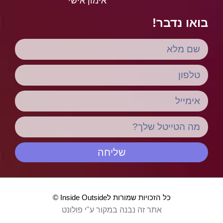
אימון אישי
בואו נדבר!
שליחה
כל הזכויות שמורות לInside Outside ©
אתר זה נבנה במקור ע"י פולונט