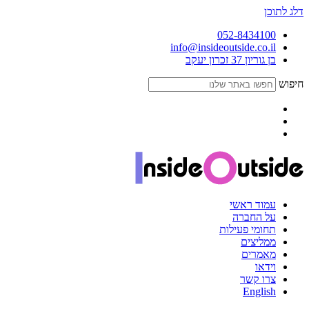
דלג לתוכן
052-8434100
info@insideoutside.co.il
בן גוריון 37 זכרון יעקב
חיפוש
עמוד ראשי
על החברה
תחומי פעילות
ממליצים
מאמרים
וידאו
צרו קשר
English