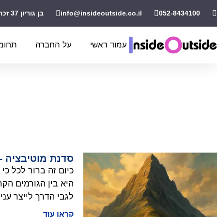
052-8434100
info@insideoutside.co.il
בן גוריון 37 זכרון יעקב
עמוד ראשי
על החברה
תחומי
סדנת מוטיבציה –
כיום זה ברור לכל כי
היא בין הגורמים הקר
לגבי הדרך לייצר עניי
קראו עוד