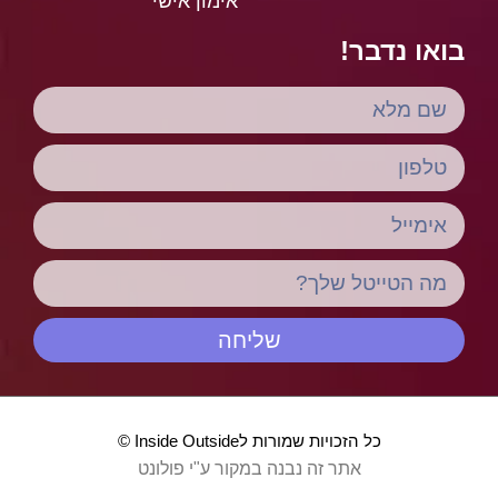
אימון אישי
בואו נדבר!
שליחה
כל הזכויות שמורות לInside Outside ©
אתר זה נבנה במקור ע"י פולונט