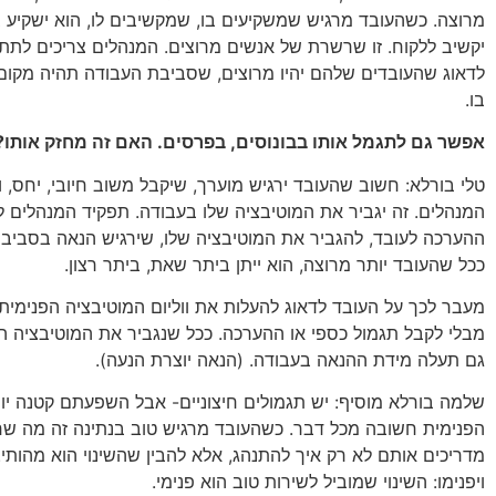
מרוצה. כשהעובד מרגיש שמשקיעים בו, שמקשיבים לו, הוא ישקיע ב
יקשיב ללקוח. זו שרשרת של אנשים מרוצים. המנהלים צריכים לתת 
לדאוג שהעובדים שלהם יהיו מרוצים, שסביבת העבודה תהיה מקום 
בו.
אפשר גם לתגמל אותו בבונוסים, בפרסים. האם זה מחזק אותו?
טלי בורלא: חשוב שהעובד ירגיש מוערך, שיקבל משוב חיובי, יחס, 
המנהלים. זה יגביר את המוטיבציה שלו בעבודה. תפקיד המנהלים 
ההערכה לעובד, להגביר את המוטיבציה שלו, שירגיש הנאה בסביבת
ככל שהעובד יותר מרוצה, הוא ייתן ביתר שאת, ביתר רצון.
מעבר לכך על העובד לדאוג להעלות את ווליום המוטיבציה הפנימית 
מבלי לקבל תגמול כספי או ההערכה. ככל שנגביר את המוטיבציה ה
גם תעלה מידת ההנאה בעבודה. (הנאה יוצרת הנעה).
שלמה בורלא מוסיף: יש תגמולים חיצוניים- אבל השפעתם קטנה יו
הפנימית חשובה מכל דבר. כשהעובד מרגיש טוב בנתינה זה מה שח
מדריכים אותם לא רק איך להתנהג, אלא להבין שהשינוי הוא מהותי.
ויפנימו: השינוי שמוביל לשירות טוב הוא פנימי.