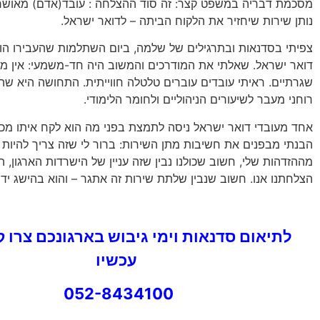
מסכמת דבריה במשפט קצר: זה סוד ההצלחה : עובד(אדם) מאושר
נותן שירות שיחזיר את הלקוח הביתה – לדואר ישראל.
צפיתי בסדנאות ובתרגילים של שלמה, ביום השתלמות שהעבירו הוא 
דואר ישראל. שאלתי את המודרכים והמשוב היה חד-משמעי: אין מד
שגרתיים. ראיתי עובדים עוברים טלטלה חווייתית. התחושה היא ש
רוחני מעבר לשיעורים הניהוליים ולחומר הלימודי.
אחד מעובדי דואר ישראל ניסה לתמצת בפני מה הוא לקח איתו מכל
הבנתי מבפנים את חשיבות מתן השירות: ברור לי שזה צריך להיות 
מההזדהות שלי, חשוב שכולנו נבין שזה עניין של הישרדות הארגון, ה
הצלחתנו אנו. חשוב שנבין שלתת שירות זה אתגר – והוא בהישג ידינ
לתיאום סדנאות וימי גיבוש בארגונכם צרו 
עכשיו
052-8434100