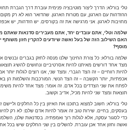
טלי בורלא: הדרך ליצור מוטיבציה פנימית עוברת דרך הגברת תחוש
ההזדהות עם הארגון, עם מטרות הארגון. שהדואר הוא לא רק מקום 
מחויבות לארגון. אני מרגישה את זה בקורסים. יש הזדהות, יש אכפתי
שלמה וטלי, אתם עובדים יחד, אתם מעבירים סדנאות שאתם מ
האם השילוב הזה של בעל ואשה שיודעים להקרין חזון משותף יש
מוסף?
שלמה בורלא: כל צורת החינוך שלנו מנסה לחזק בגברים ובנשים את
מצד אחד דורשים מאיתנו להיות אסרטיביים ונחושים להשיג תוצאות,
להיות רווחיים – זה הצד הגברי. ומצד שני, אנו רוצים לגלות יותר אמ
אכפתיות, יותר הקשבה – זה הצד הנשי. המורכבות והשלמות הן בא
לפתח את שני הצדדים בכל אדם. זה אומר: מצד אחד להיות משימת
תוצאות ומצד שני להיות מכיל, אדיב וקשוב.
טלי בורלא: חשוב למצוא בתוכנו את האיזון בין כל החלקים וליישם 
בעסקים, בחיים. שירות טוב זה אומר להיות אדם שלם: לא רק להיו
כדי לסגור עסקה, אלא לגלות רוך ואמפתיה. בסדנאות שלנו, השלמו
ואשה וחזון אחד אכן עוברת. להשלים בין שני החלקים שיש בכל אחד