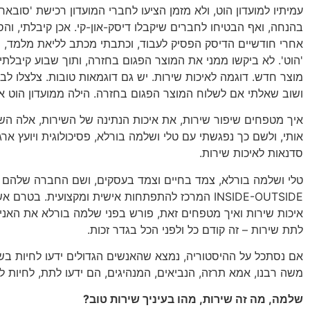
עמיתיו למועדון הוט, ולא מזמן הציעו לחברי המועדון רכישת 'סובאר
בהנחה, ואף הבטיחו לחברים שיקבלו דיסק-און-קי. אכן קיבלתי, והס
אחרי חודשיים הדיסק הפסיק לעבוד, וכתבתי מכתב לליאת מלמד, ס
'הוט'. לא ביקשו ממני את המוצר הפגום בחזרה, ותוך שבוע קיבלתי
מוצר חדש. דוגמה לאיכות שירות. יש גם דוגמאות טובות. צלצלו לב
ושוב שאלתי אם לשלוח המוצר הפגום בחזרה. הילה ממועדון הוט אמ
איך מטפחים שיפור שירות, את איכות הנתינה של השירות, אלה הש
אותי, ולשם כך נפגשתי עם טלי ושלמה בורלא, פסיכולוגית ויועץ ארג
סדנאות לאיכות שירות.
טלי ושלמה בורלא, צמד בחיים וצמד בעסקים, ושם החברה שלהם א
INSIDE-OUTSIDE המרכז להתפתחות אישית ומקצועית. בטרם
איכות שירות ואיך מטפחים זאת, פורש בפני שלמה בורלא את האני 
לתת שירות – זה קודם כל ולפני הכל בגדר זכות.
אם נסתכל על ההיסטוריה, נמצא שהאנשים הגדולים ידעו לחיות בש
משה רבנו, אמא תרזה, הנביאים, המנהיגים, הם ידעו לתת, לחיות ל
שלמה, מה זה שירות, מהו בעיניך שירות טוב?