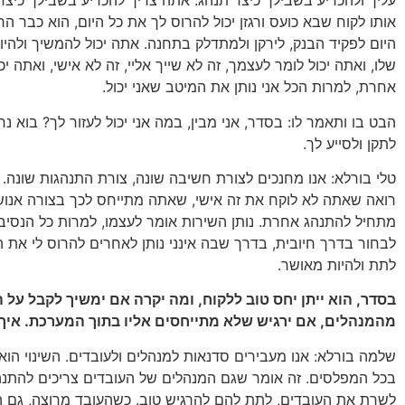
עליך ולהכריע בשבילך כיצד תנהג. אתה צריך להכריע בשבילך כיצד
אותו לקוח שבא כועס ורגזן יכול להרוס לך את כל היום, הוא כבר 
היום לפקיד הבנק, לירקן ולמתדלק בתחנה. אתה יכול להמשיך ולהיו
שלו, ואתה יכול לומר לעצמך, זה לא שייך אליי, זה לא אישי, ואתה י
אחרת, למרות הכל אני נותן את המיטב שאני יכול.
הבט בו ותאמר לו: בסדר, אני מבין, במה אני יכול לעזור לך? בוא נרא
לתקן ולסייע לך.
טלי בורלא: אנו מחנכים לצורת חשיבה שונה, צורת התנהגות שונה.
רואה שאתה לא לוקח את זה אישי, שאתה מתייחס לכך בצורה אנושי
מתחיל להתנהג אחרת. נותן השירות אומר לעצמו, למרות כל הנסיבות,
לבחור בדרך חיובית, בדרך שבה אינני נותן לאחרים להרוס לי את הי
לתת ולהיות מאושר.
בסדר, הוא ייתן יחס טוב ללקוח, ומה יקרה אם ימשיך לקבל על
מהמנהלים, אם ירגיש שלא מתייחסים אליו בתוך המערכת. איך 
שלמה בורלא: אנו מעבירים סדנאות למנהלים ולעובדים. השינוי הו
בכל המפלסים. זה אומר שגם המנהלים של העובדים צריכים להתנה
לשרת את העובדים, לתת להם להרגיש טוב. כשהעובד מרוצה, גם ה