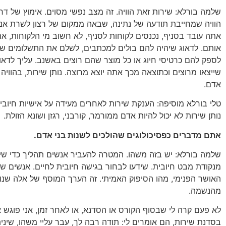
שלמה בורלא: שירות זאת הוויה. זה מצב נפשי מסוים. אימוץ של דרך 
הוויה שמחייבת תודעה של נתינה, שבאה ממקום של רצון לשרת א
אתה עובד בסניף, נכנסים לקוחות לסניף, לא חשוב מי הלקוחות, א
אותם. לדאוג שיהיה להם בולים למכתבים, לשלם את התשלומים שר
לספק להם כרטיסי חיוג או כל מוצר שהם רוצים באשנב. עליך לדאוג
שייצאו מרוצים וכתוצאה מכך אתה יוצא מרוצה. נותן שירות, בהוויה
אדם.
טלי בורלא מוסיפה: הענקת שירות לאחרים מעידה על אישיות חיובית
נותן שירות לא יכול להיות אדם ממורמר, קורבני, רגזן ושונא הזולת.
אתם מדברים כפסיכולוגים שהולכים לשנות בני אדם.
שלמה בורלא: יש בזה משהו. המטרה להעביר אנשים תהליך כדי שי
מנקודת מבט חיובית. שידעו לבחור בגישה חיובית לחיים. אנשים שי
האושר הפנימי, מהו הסיפוק האמיתי. זה הערך המוסף של אלה שנו
מהנשמה.
לא פעם קרה לי שבסוף הקורס או הסדנא, או לאחר זמן, אני פוגש 
בסדנת שירות, הם אומרים לי: תודה רבה לך, עבר עליי משהו, שינית