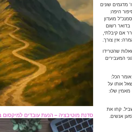
ו' מדגמים שונים
יפור היפה:
מנכ"ל מועדון
 בדואר רשום
רר אם קיבלתי,
רה: אין צורך.
אלות שהטרידו
וני המעבירים
ומר הכל:
 אשאל אותו על
מאמין שלו:
ביל. קחו את
סדנת מוטיבציה – הנעת עובדים למיקסום ב
מען אנשים.