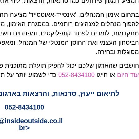
המציעה מגוון שירותים כמו סדנאות, הרצאות, ליווי ארגונ
בתחום אימון המנהלים, 'אינסייד-אאוטסייד' מציעה תה
להפוך מנהלים למנהיגים רותמים. במסגרת האימון, מנ
מתקדמות, לומדים לפתור קונפליקטים, ומפתחים חשי
הביטחון העצמי ואת החוסן המנטלי של המנהל, ומאפש
מסוגלות ובחירה.
חושבים שהארגון שלכם יכול להפיק תועלת מתוכנית פ
עוד היום
או חייגו
052-8434100
כדי לשמוע יותר על תח
לתיאום ייעוץ, סדנאות, והרצאות בארגונ
052-8434100
@insideoutside.co.il
<br