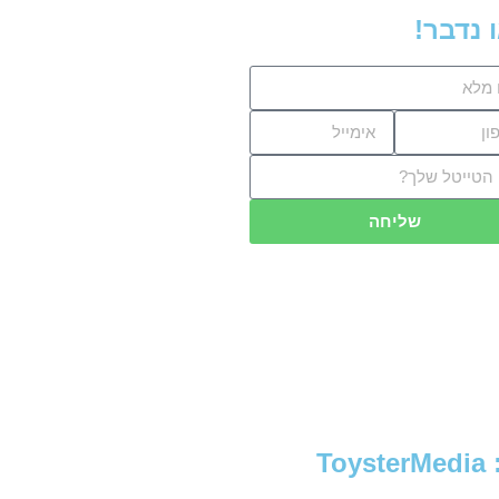
 נדבר!
שליחה