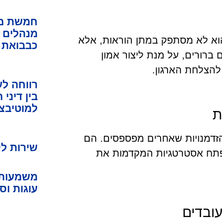
חמשת מח
מנהלים ב
הוא לא מסתפק במתן הוראות, אלא
כבבואת 
רורים, על מנת ליצור אמון
להצלחת הארגון.
רווחה לע
בין דיני
למוטיבצ
ת
הזדמנויות שאחרים מפספסים. הם
שירות לק
פתח אסטרטגיות המקדמות את
משמעות –
עוגות וס
עובדים