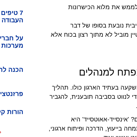
לממש את מלוא הכישרונות
7 טיפים
העבודה
בית נובעת בסופו של דבר
ן מוביל לא מתוך רצון בכוח אלא
על חברים
מערכות י
הכנה לרא
ומפתח למנהלים
קעה בעתיד הארגון כולו. תהליך
פרזנטציה
 לנווט בסביבה תובענית, להגביר
הורות קלה ב-
אינסייד-אאוטסייד' היא
ה בייעוץ, הדרכה ופיתוח ארגוני,
«