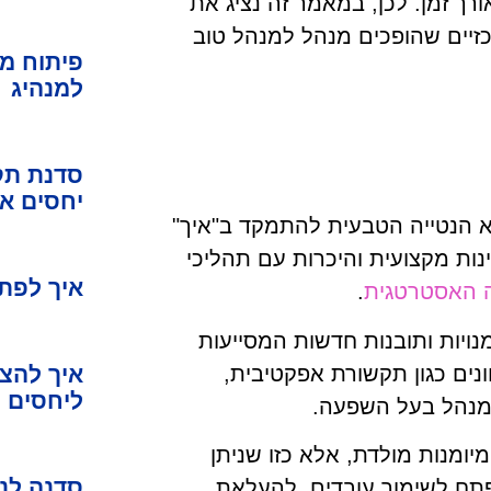
אורך זמן. לכן, במאמר זה נציג את
זיים שהופכים מנהל למנהל טוב
פיתוח מנ
למנהיג
סדנת תק
יחסים אי
א הנטייה הטבעית להתמקד ב"איך"
נות מקצועית והיכרות עם תהליכי
איך לפתח
ה האסטרטגית
.
ויות ותובנות חדשות המסייעות
ונים כגון תקשורת אפקטיבית,
איך להצי
ליחסים מ
 מנהל בעל השפעה.
ומנות מולדת, אלא כזו שניתן
סדנה לני
פתח לשימור עובדים, להעלאת