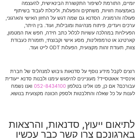
יומיים, התורמת לשיפור התקשורת הבינאישית, להעצמה
באמצעות חוויות, משחקים והפעלות, וליכולת לעבוד בשיתוף
פעולה והרמוניה. הסדנא גם שמה דגש על החזון האישי והארגוני,
ערכים ויעדים, פיתוח מנהיגות ומובילות, ועוד. בין היתר,
הפעילויות במהלכה עשויות לכלול כתב חידה, חפש את המטמון,
קארטינג או טרמפולינות, מסע אישי וקבוצתי, תזמורת כעבודת
צוות, תעודת זהות מקצועית, הפעלות ODT לייט ועוד.
רוצים לקבל מידע נוסף על סדנאות גיבוש למנהלים של חברת
אינסייד אאוטסייד? מעוניינים להיפגש עימנו ולבנות סדנא ייעודית
עבורכם? אם כן, פנו אלינו בטלפון
052-8434100
ואנו נשמח
לענות על כל שאלה והתלבטות ולספק הכוונה מקצועית בנושא.
לתיאום ייעוץ, סדנאות, והרצאות
בארגונכם צרו קשר כבר עכשיו