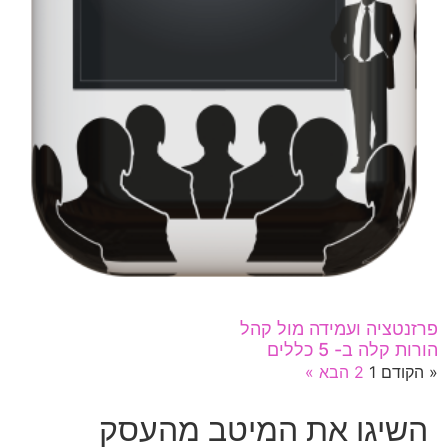
פרזנטציה ועמידה מול קהל
הורות קלה ב- 5 כללים
« הקודם
1
2
הבא »
השיגו את המיטב מהעסק