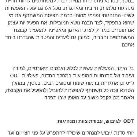
בנוסף, בסדנא ניתנות הזדמנויות רבות למשתתפים לחוות חוויית
מנהיגות מלמדת, חיובית ומאתגרת. מכל אלו גם עולה האפשרות
לשינוי התנהגותי ופנימי מהותי ברמת תפיסת המשתתף את מי
שהוא בתפקיד, לצד הבנת נושא המובילות. את הפעילויות עצמן
אנו תופרים במדויק לצרכי הארגון ומאפייניו, למאפייני קבוצת
המשתתפים וחבריה, וכמובן גם ליעדים והמטרות שהגדרנו ביחד
אתכם.
בין היתר, הפעילויות עשויות לכלול היבטים תיאורטיים, למידה
ועיבוד של התנסויות המופיעות במהלך הסדנה, פעילויות ODT
לייט וכן אתגריות ברמות שונות ומסוגים רבים. בנוסף, במהלך
הסדנא זוכה כל משתתף לאפשרות להוביל ולהפעיל את הקבוצה,
ולאחר מכן לקבל משוב על האופן שבו תפקד.
ODT
לגיבוש, עבודת צוות ומנהיגות
זוהי סדנת גיבוש למנהלים שיכולה להתפרש על פני חצי יום ועד