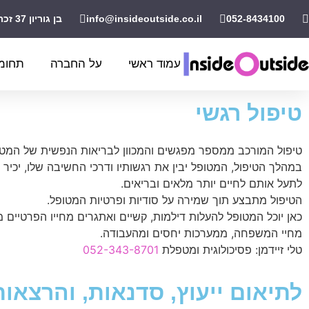
052-8434100
info@insideoutside.co.il
בן גוריון 37 זכרון יעקב
עמוד ראשי
על החברה
תחומי
טיפול רגשי
טיפול המורכב ממספר מפגשים והמכוון לבריאות הנפשית של המטו
במהלך הטיפול, המטופל יבין את רגשותיו ודרכי החשיבה שלו, יכיר 
לתעל אותם לחיים יותר מלאים ובריאים.
הטיפול מתבצע תוך שמירה על סודיות ופרטיות המטופל.
כאן יוכל המטופל להעלות דילמות, קשיים ואתגרים מחייו הפרטיים מה
מחיי המשפחה, ממערכות יחסים ומהעבודה.
טלי זיידמן: פסיכולוגית ומטפלת
052-343-8701
לתיאום ייעוץ, סדנאות, והרצאות