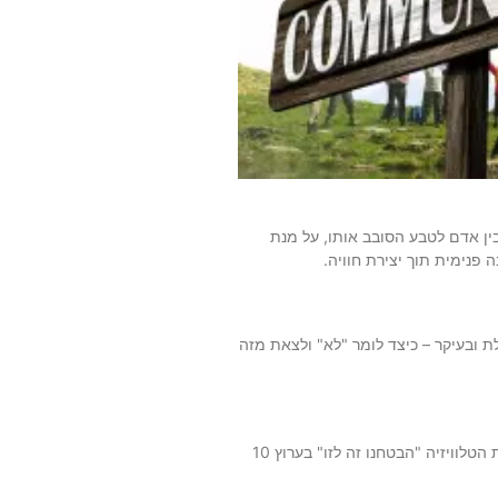
Inside Outsid הנועד לחבר בין אדם לטבע הסובב אותו, על מנת
פנימית תוך יצירת חוויה.
ת ובעיקר – כיצד לומר "לא" ולצאת מזה
טלוויזיה "הבטחנו זה לזו" בערוץ 10