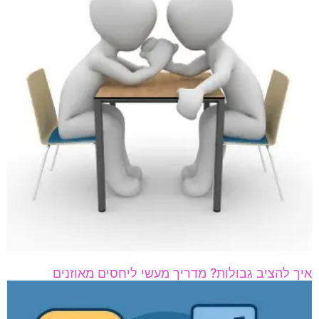
איך להציב גבולות? מדריך מעשי ליחסים מאוזנים