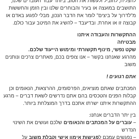
להצליח, להוביל ולעשות את הטוב ביותר עבור העובדים שלנו,
התושבים במועצה או בעיר והבוחרים שלנו ובין הזמן והחששות
מ"לדרוך על ביצים" לומר את הדבר הנכון, מבלי לפגוע באדם או
קבוצה זו או אחרת. ובדיעבד – להשיג את המיטב עבור כולם.
ההתקשרות והעבודה איתנו
מבטיחה
שקט נפשי, מינוף תקשורתי ומימוש הייעוד שלכם.
מהרגע שאנחנו בקשר – אנו צופים בכם, מאתרים צרכים ונותנים
משוב
אתם רגועים !
המכתבים שאתם מוציאים, הפרסומים, ההרצאות, הנאומים וכן
קבלות הפנים והטכסים בהם אתם נדרשים לשאת דברים – מרגע
ההתקשרות איתנו ישרתו אתכם בדרך המוצלחת ביותר.
בין יתר הדברים אנחנו:
–
עוברים על המכתבים והנאומים
שלכם ועושים את השינוי
הנדרש
– נפגשים עמכם ל
פגישות אימון אישי וקבלת משוב
על